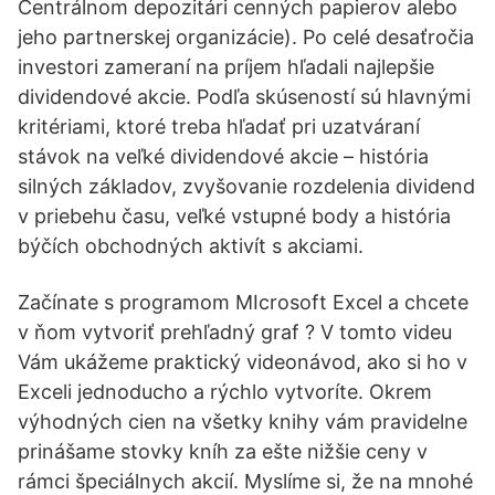
Centrálnom depozitári cenných papierov alebo
jeho partnerskej organizácie). Po celé desaťročia
investori zameraní na príjem hľadali najlepšie
dividendové akcie. Podľa skúseností sú hlavnými
kritériami, ktoré treba hľadať pri uzatváraní
stávok na veľké dividendové akcie – história
silných základov, zvyšovanie rozdelenia dividend
v priebehu času, veľké vstupné body a história
býčích obchodných aktivít s akciami.
Začínate s programom MIcrosoft Excel a chcete
v ňom vytvoriť prehľadný graf ? V tomto videu
Vám ukážeme praktický videonávod, ako si ho v
Exceli jednoducho a rýchlo vytvoríte. Okrem
výhodných cien na všetky knihy vám pravidelne
prinášame stovky kníh za ešte nižšie ceny v
rámci špeciálnych akcií. Myslíme si, že na mnohé