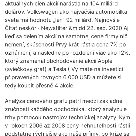
aktuálnych cien akcií narástla na 104 miliárd
dolárov. Volkswagen ako najväčšia automobilka
sveta má hodnotu „len“ 92 miliárd. Najnovšie ·
Čítať neskôr · Newsfilter &midd 22. sep. 2020 Aj
keď sa delením akcií na samotnej cene firmy nič
nemení, skúsenosti Prvý krát rástla cena 7% po
oznámení, a následne po rozdelení viac ako 12%.
ktorý znamenal obchodovanie akcií Apple
(sviečkový graf) a Tesla ( Vy máte na investici
připravených rovných 6 000 USD a můžete si
tedy koupit přesně 4 akcie.
Analýza cenového grafu patrí medzi základné
zručnosti každého obchodníka, ktorý analyzuje
trhy pomocou nástrojov technickej analýzy. Kým
v rokoch 2006 až 2008 ceny nehnuteľností rástli
podstatne rýchlejšie ako naše príjmy, po kríze sa