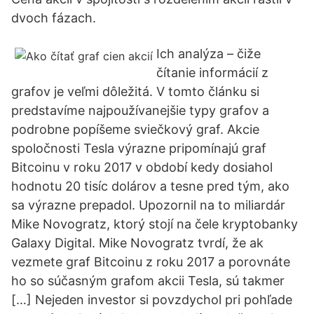
dvoch fázach.
Ich analýza – čiže
čítanie informácií z
grafov je veľmi dôležitá. V tomto článku si
predstavíme najpoužívanejšie typy grafov a
podrobne popíšeme sviečkový graf. Akcie
spoločnosti Tesla výrazne pripomínajú graf
Bitcoinu v roku 2017 v období kedy dosiahol
hodnotu 20 tisíc dolárov a tesne pred tým, ako
sa výrazne prepadol. Upozornil na to miliardár
Mike Novogratz, ktorý stojí na čele kryptobanky
Galaxy Digital. Mike Novogratz tvrdí, že ak
vezmete graf Bitcoinu z roku 2017 a porovnáte
ho so súčasným grafom akcii Tesla, sú takmer
[…] Nejeden investor si povzdychol pri pohľade