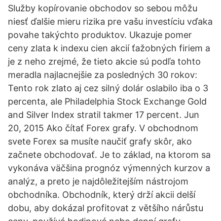
Služby kopírovanie obchodov so sebou môžu
niesť ďalšie mieru rizika pre vašu investíciu vďaka
povahe takýchto produktov. Ukazuje pomer
ceny zlata k indexu cien akcií ťažobných firiem a
je z neho zrejmé, že tieto akcie sú podľa tohto
meradla najlacnejšie za posledných 30 rokov:
Tento rok zlato aj cez silný dolár oslabilo iba o 3
percenta, ale Philadelphia Stock Exchange Gold
and Silver Index stratil takmer 17 percent. Jun
20, 2015 Ako čítať Forex grafy. V obchodnom
svete Forex sa musíte naučiť grafy skôr, ako
začnete obchodovať. Je to základ, na ktorom sa
vykonáva väčšina prognóz výmenných kurzov a
analýz, a preto je najdôležitejším nástrojom
obchodníka. Obchodník, který drží akcii delší
dobu, aby dokázal profitovat z většího nárůstu