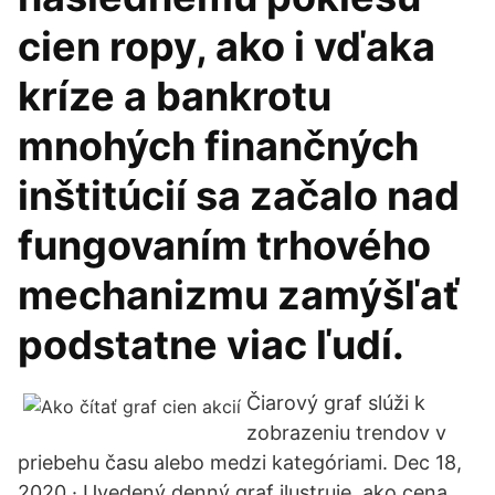
cien ropy, ako i vďaka
kríze a bankrotu
mnohých finančných
inštitúcií sa začalo nad
fungovaním trhového
mechanizmu zamýšľať
podstatne viac ľudí.
Čiarový graf slúži k
zobrazeniu trendov v
priebehu času alebo medzi kategóriami. Dec 18,
2020 · Uvedený denný graf ilustruje, ako cena