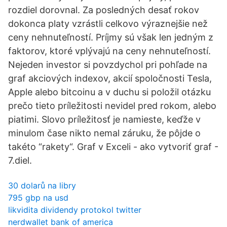
rozdiel dorovnal. Za posledných desať rokov
dokonca platy vzrástli celkovo výraznejšie než
ceny nehnuteľností. Príjmy sú však len jedným z
faktorov, ktoré vplývajú na ceny nehnuteľností.
Nejeden investor si povzdychol pri pohľade na
graf akciových indexov, akcií spoločnosti Tesla,
Apple alebo bitcoinu a v duchu si položil otázku
prečo tieto príležitosti nevidel pred rokom, alebo
piatimi. Slovo príležitosť je namieste, keďže v
minulom čase nikto nemal záruku, že pôjde o
takéto “rakety“. Graf v Exceli - ako vytvoriť graf -
7.diel.
30 dolarů na libry
795 gbp na usd
likvidita dividendy protokol twitter
nerdwallet bank of america