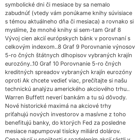
symbolické dni či mesiace by sa nemalo
zabudnúť (vtedy vám ponúkame knihy súvisiace
s témou aktuálneho dňa či mesiaca) a rovnako si
myslíme, že mnohé knihy si sem-tam Graf 8
Vývoj cien akcií európskych bánk v porovnaní s
celkovým indexom..8 Graf 9 Porovnanie výnosov
5-ro čných štátnych dlhopisov vybraných krajín
eurozóny..10 Graf 10 Porovnanie 5-ro čných
kreditných spreadov vybraných krajín eurozóny
oproti Ak chcete vedieť viac, prečítajte si našu
technickú analýzu amerického akciového trhu..
Warren Buffett neverí bankám a tu sú dôvody.
Nové historické maximá na akciové trhy
priťahujú nových investorov a masívne z toho
benefitujú banky, do ktorých Fed za posledne
mesiace napumpoval tisícky miliárd dolárov.
Cena akcií v spojitosti s rozdelením akcií rástli v