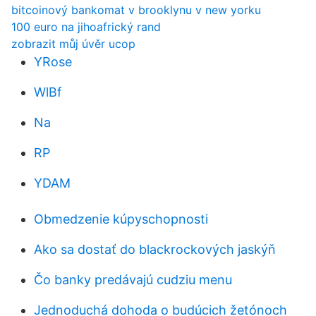
bitcoinový bankomat v brooklynu v new yorku
100 euro na jihoafrický rand
zobrazit můj úvěr ucop
YRose
WlBf
Na
RP
YDAM
Obmedzenie kúpyschopnosti
Ako sa dostať do blackrockových jaskýň
Čo banky predávajú cudziu menu
Jednoduchá dohoda o budúcich žetónoch