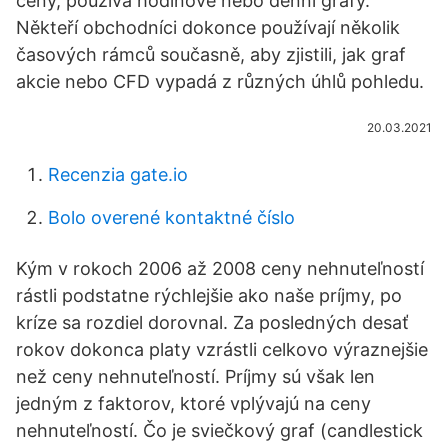
ceny, používá hodinové nebo denní grafy.
Někteří obchodníci dokonce používají několik
časových rámců současně, aby zjistili, jak graf
akcie nebo CFD vypadá z různých úhlů pohledu.
20.03.2021
Recenzia gate.io
Bolo overené kontaktné číslo
Kým v rokoch 2006 až 2008 ceny nehnuteľností
rástli podstatne rýchlejšie ako naše príjmy, po
kríze sa rozdiel dorovnal. Za posledných desať
rokov dokonca platy vzrástli celkovo výraznejšie
než ceny nehnuteľností. Príjmy sú však len
jedným z faktorov, ktoré vplývajú na ceny
nehnuteľností. Čo je sviečkový graf (candlestick